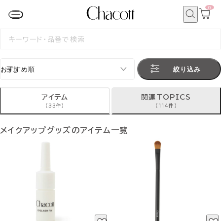
0
カ
ー
ト
検
ペ
索
検
ー
索
ジ
す
る
絞り込み
アイテム
関連TOPICS
(33件)
(114件)
メイクアップグッズのアイテム一覧