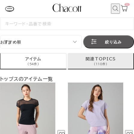
0
カ
ー
ト
検
ペ
索
検
ー
索
ジ
す
る
絞り込み
アイテム
関連TOPICS
(54件)
(110件)
トップスのアイテム一覧