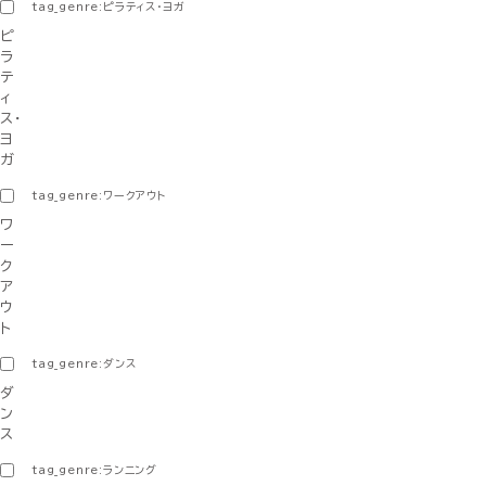
tag_genre:ピラティス・ヨガ
ピ
ラ
テ
ィ
ス・
ヨ
ガ
tag_genre:ワークアウト
ワ
ー
ク
ア
ウ
ト
tag_genre:ダンス
ダ
ン
ス
tag_genre:ランニング