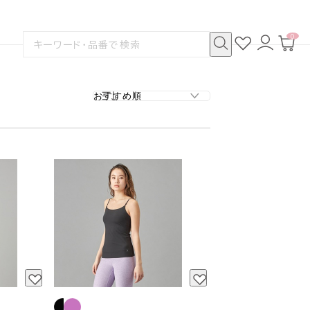
0
お
ロ
カ
検
気
グ
ー
索
に
イ
ト
検
す
入
ン
ペ
索
る
り
ー
ジ