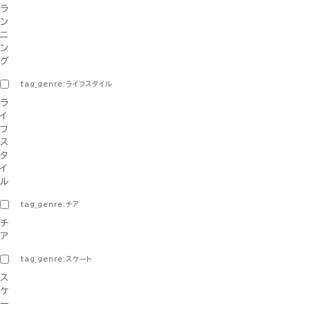
ラ
ン
ニ
ン
グ
tag_genre:ライフスタイル
ラ
イ
フ
ス
タ
イ
ル
tag_genre:チア
チ
ア
tag_genre:スケート
ス
ケ
ー