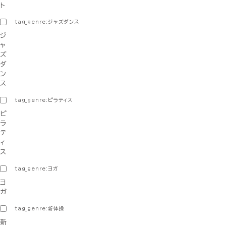
ト
tag_genre:ジャズダンス
ジ
ャ
ズ
ダ
ン
ス
tag_genre:ピラティス
ピ
ラ
テ
ィ
ス
tag_genre:ヨガ
ヨ
ガ
tag_genre:新体操
新