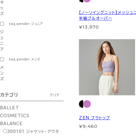
キ
ッ
【ノーソイングニット】メッシュ
ズ
半袖プルオーバー
tag_gender:ジュニア
¥13,970
ジ
ュ
ニ
ア
tag_gender:メンズ
メ
ン
ズ
カテゴリ
クリア
BALLET
COSMETICS
ZEN ブラトップ
BALANCE
¥9,460
300101
ジャケット・アウタ