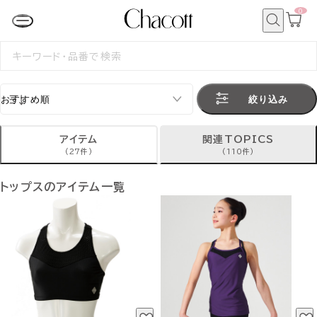
0
カ
ー
ト
検
ペ
索
検
ー
索
ジ
す
る
絞り込み
アイテム
関連TOPICS
(27件)
(110件)
トップスのアイテム一覧