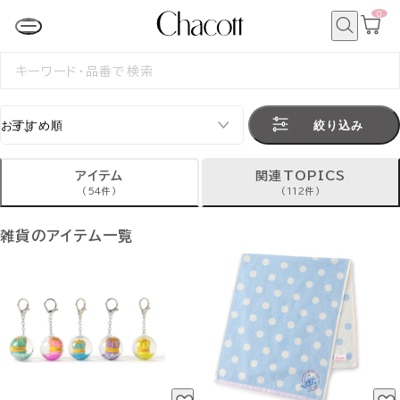
0
カ
ー
ト
検
ペ
索
検
ー
索
ジ
す
る
絞り込み
アイテム
関連TOPICS
(54件)
(112件)
雑貨のアイテム一覧