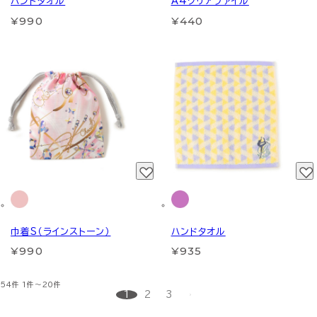
ハンドタオル
A4クリアファイル
¥990
¥440
巾着S（ラインストーン）
ハンドタオル
¥990
¥935
54件
1件～20件
1
2
3