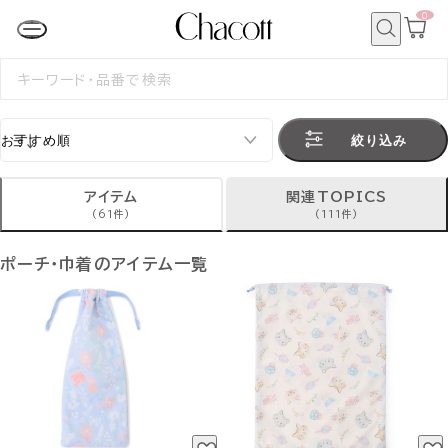
0
カ
ー
ト
検
ペ
索
検
ー
索
ジ
す
る
絞り込み
アイテム
関連TOPICS
(61件)
(111件)
ポーチ・巾着のアイテム一覧