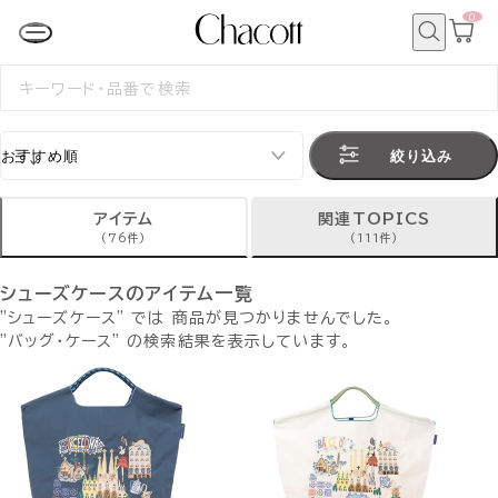
0
カ
ー
ト
検
ペ
索
検
ー
索
ジ
す
る
絞り込み
アイテム
関連TOPICS
(76件)
(111件)
シューズケースのアイテム一覧
"シューズケース" では 商品が見つかりませんでした。
"バッグ・ケース" の検索結果を表示しています。