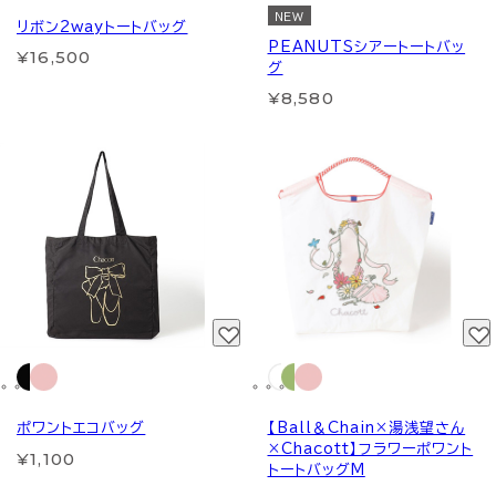
NEW
リボン2wayトートバッグ
PEANUTSシアートートバッ
¥16,500
グ
¥8,580
ポワントエコバッグ
【Ball＆Chain×湯浅望さん
×Chacott】フラワーポワント
¥1,100
トートバッグM