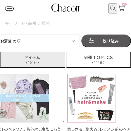
0
カ
ー
ト
検
ペ
索
検
ー
索
ジ
す
る
絞り込み
アイテム
関連TOPICS
(161件)
(111件)
汗のベタつき、紫外線、冷えにもう
美しさを、整える。レッスン前のヘア