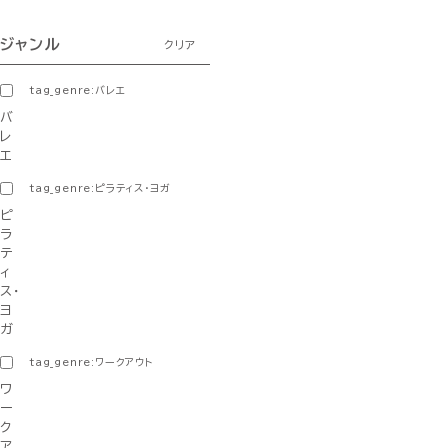
ジャンル
クリア
tag_genre:バレエ
バ
レ
エ
tag_genre:ピラティス・ヨガ
ピ
ラ
テ
ィ
ス・
ヨ
ガ
tag_genre:ワークアウト
ワ
ー
ク
ア