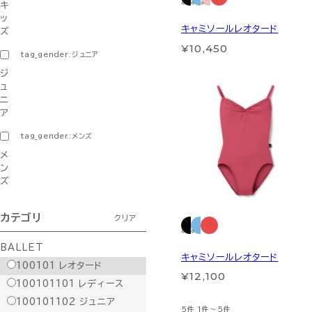
キ
ッ
キャミソールレオタード
ズ
¥10,450
tag_gender:ジュニア
ジ
ュ
ニ
ア
tag_gender:メンズ
メ
ン
ズ
カテゴリ
クリア
BALLET
キャミソールレオタード
100101
レオタード
¥12,100
100101101
レディース
100101102
ジュニア
5件
1件～5件