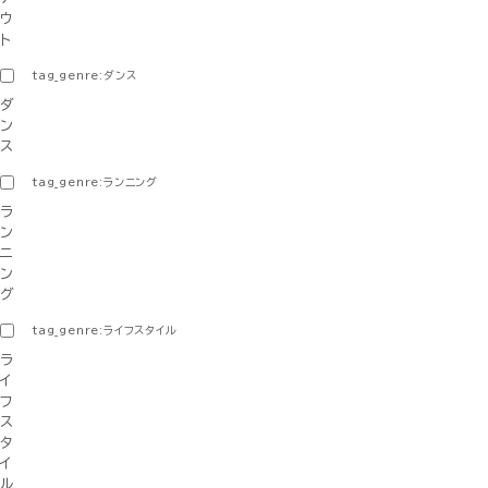
ウ
ト
tag_genre:ダンス
ダ
ン
ス
tag_genre:ランニング
ラ
ン
ニ
ン
グ
tag_genre:ライフスタイル
ラ
イ
フ
ス
タ
イ
ル