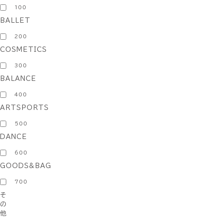
100
BALLET
200
COSMETICS
300
BALANCE
400
ARTSPORTS
500
DANCE
600
GOODS&BAG
700
そ
の
他