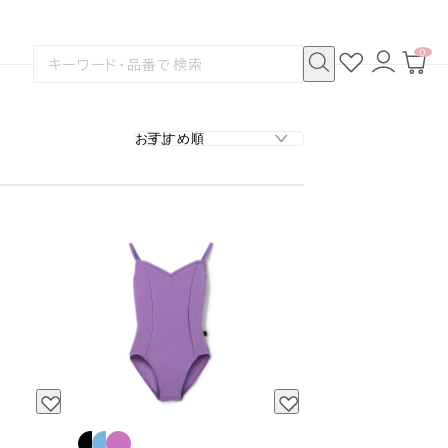
0
お
ロ
カ
検
気
グ
ー
索
に
イ
ト
検
す
入
ン
ペ
索
る
り
ー
ジ