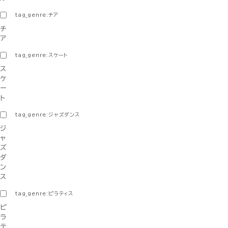
tag_genre:チア
チ
ア
tag_genre:スケート
ス
ケ
ー
ト
tag_genre:ジャズダンス
ジ
ャ
ズ
ダ
ン
ス
tag_genre:ピラティス
ピ
ラ
テ