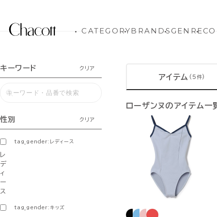
CATEGORY
BRANDS
GENRE
CO
キーワード
クリア
アイテム
(5件)
ローザンヌのアイテム一
性別
クリア
tag_gender:レディース
レ
デ
ィ
ー
ス
tag_gender:キッズ