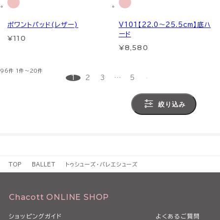
ポワントパッド(レザー)
V101【22.0～25.5cm】底ハ
ード
¥110
¥8,580
96件
1件～20件
1
2
3
…
5
絞り込み
TOP
BALLET
トゥシューズ・バレエシューズ
Chacott ONLINE SHOP
ショッピングガイド
よくあるご質問