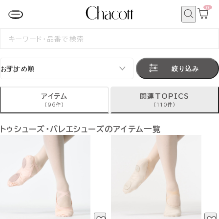
0
カ
ー
ト
検
ペ
索
検
ー
索
ジ
す
る
絞り込み
アイテム
関連TOPICS
(96件)
(110件)
トゥシューズ・バレエシューズのアイテム一覧