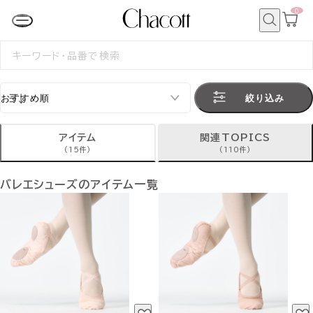
0
カ
ー
ト
検
ペ
索
検
ー
索
ジ
す
る
絞り込み
アイテム
関連TOPICS
(15件)
(110件)
バレエシューズのアイテム一覧