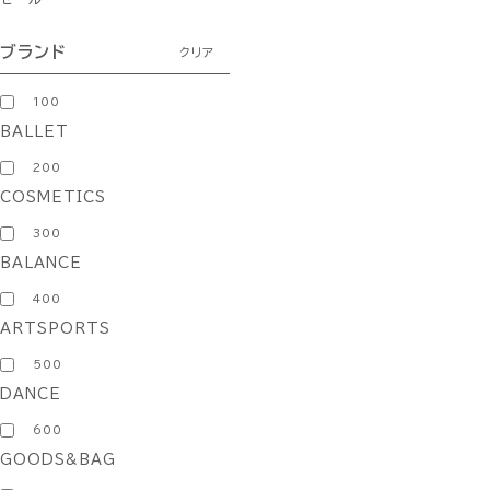
ブランド
クリア
100
BALLET
200
COSMETICS
300
BALANCE
400
ARTSPORTS
500
DANCE
600
GOODS&BAG