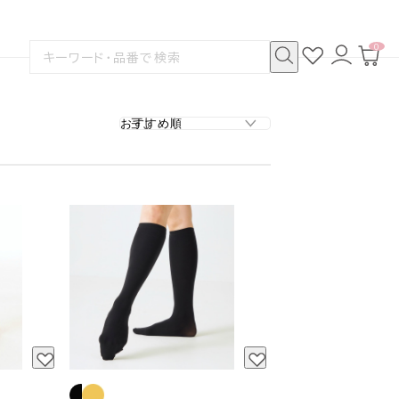
0
お
ロ
カ
検
気
グ
ー
索
に
イ
ト
検
す
入
ン
ペ
索
る
り
ー
ジ