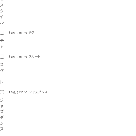
ス
タ
イ
ル
tag_genre:チア
チ
ア
tag_genre:スケート
ス
ケ
ー
ト
tag_genre:ジャズダンス
ジ
ャ
ズ
ダ
ン
ス