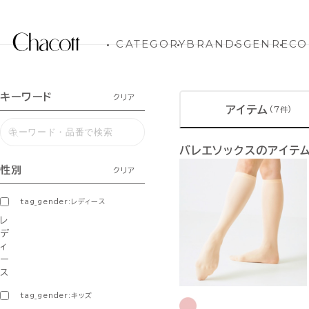
CATEGORY
BRANDS
GENRE
CO
キーワード
クリア
アイテム
(7件)
バレエソックスのアイテ
性別
クリア
tag_gender:レディース
レ
デ
ィ
ー
ス
tag_gender:キッズ