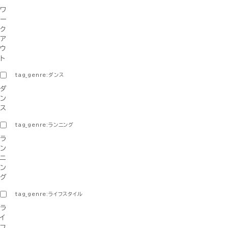
ワ
ー
ク
ア
ウ
ト
tag_genre:ダンス
ダ
ン
ス
tag_genre:ランニング
ラ
ン
ニ
ン
グ
tag_genre:ライフスタイル
ラ
イ
フ