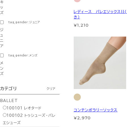
キ
ッ
レディース バレエソックスll
ズ
き）
tag_gender:ジュニア
¥1,210
ジ
ュ
ニ
ア
tag_gender:メンズ
メ
ン
ズ
カテゴリ
クリア
BALLET
100101
レオタード
コンテンポラリーソックス
100102
トゥシューズ・バレ
¥2,970
エシューズ