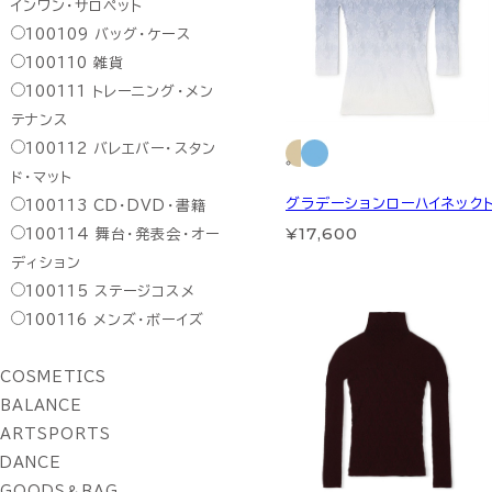
インワン・サロペット
100109
バッグ・ケース
100110
雑貨
100111
トレーニング・メン
テナンス
100112
バレエバー・スタン
ド・マット
グラデーションローハイネック
100113
CD・DVD・書籍
¥17,600
100114
舞台・発表会・オー
ディション
100115
ステージコスメ
100116
メンズ・ボーイズ
COSMETICS
BALANCE
ARTSPORTS
DANCE
GOODS＆BAG