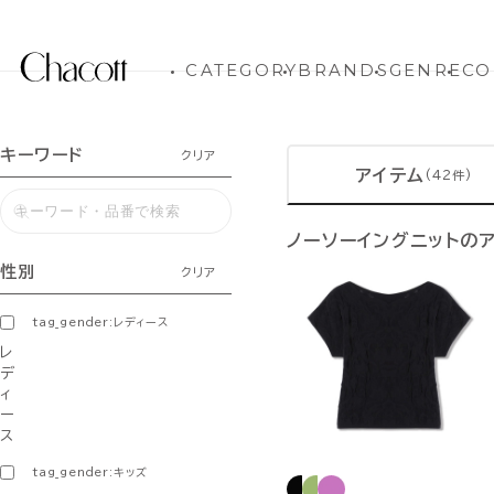
CATEGORY
BRANDS
GENRE
CO
キーワード
クリア
アイテム
(42件)
ノーソーイングニットの
性別
クリア
tag_gender:レディース
レ
デ
ィ
ー
ス
tag_gender:キッズ