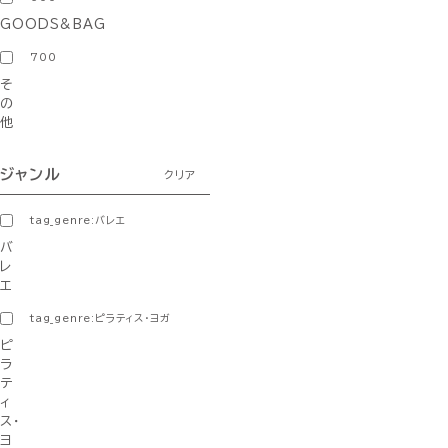
GOODS&BAG
700
そ
の
他
ジャンル
クリア
tag_genre:バレエ
バ
レ
エ
tag_genre:ピラティス・ヨガ
ピ
ラ
テ
ィ
ス・
ヨ