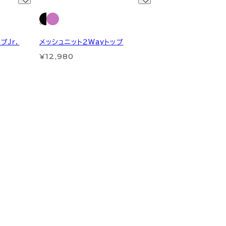
プＪｒ．
メッシュニット２Wayトップ
¥12,980