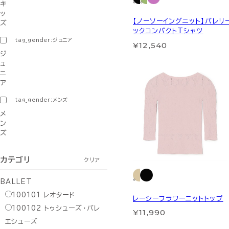
キ
ッ
【ノーソーイングニット】バレリ
ズ
ックコンパクトTシャツ
tag_gender:ジュニア
¥12,540
ジ
ュ
ニ
ア
tag_gender:メンズ
メ
ン
ズ
カテゴリ
クリア
BALLET
100101
レオタード
レーシーフラワーニットトップ
100102
トゥシューズ・バレ
¥11,990
エシューズ