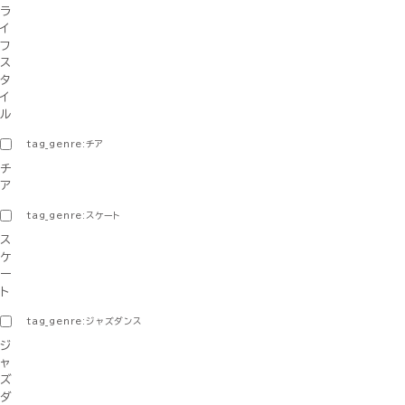
ラ
イ
フ
ス
タ
イ
ル
tag_genre:チア
チ
ア
tag_genre:スケート
ス
ケ
ー
ト
tag_genre:ジャズダンス
ジ
ャ
ズ
ダ