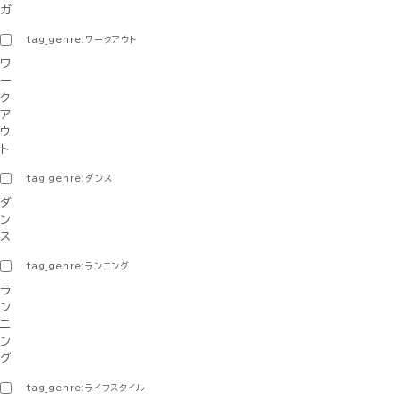
ガ
tag_genre:ワークアウト
ワ
ー
ク
ア
ウ
ト
tag_genre:ダンス
ダ
ン
ス
tag_genre:ランニング
ラ
ン
ニ
ン
グ
tag_genre:ライフスタイル