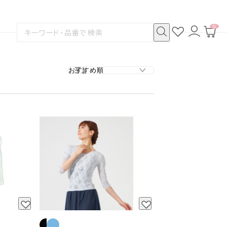
0
お
ロ
カ
検
気
グ
ー
索
に
イ
ト
検
す
入
ン
ペ
索
る
り
ー
ジ