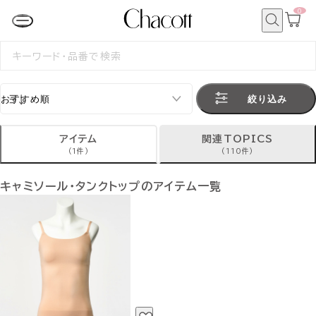
0
カ
ー
ト
検
ペ
索
検
ー
索
ジ
す
る
絞り込み
アイテム
関連TOPICS
(1件)
(110件)
キャミソール・タンクトップのアイテム一覧