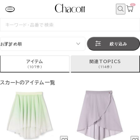
0
カ
ー
ト
検
ペ
索
検
ー
索
ジ
す
る
絞り込み
アイテム
関連TOPICS
(107件)
(114件)
スカートのアイテム一覧