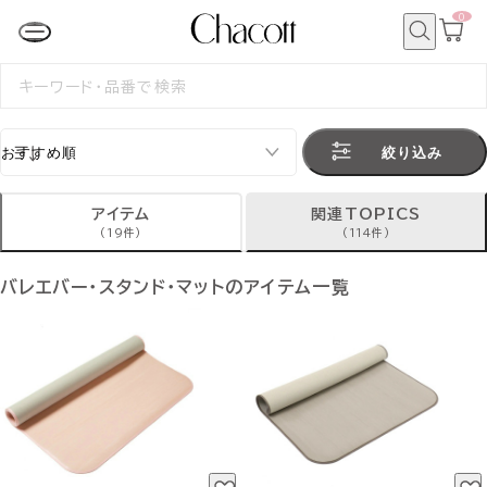
0
カ
ー
ト
検
ペ
索
検
ー
索
ジ
す
る
絞り込み
アイテム
関連TOPICS
(19件)
(114件)
バレエバー・スタンド・マットのアイテム一覧