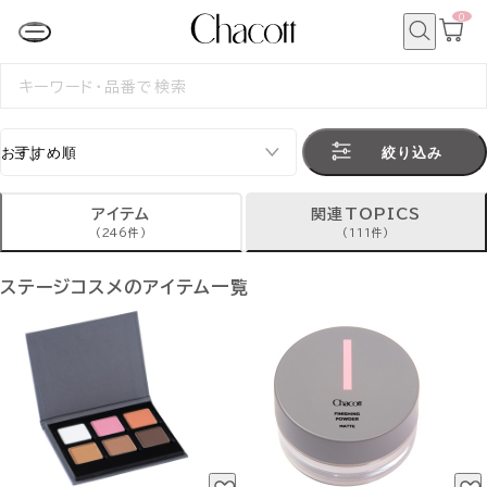
0
カ
ー
ト
検
ペ
索
検
ー
索
ジ
す
る
絞り込み
アイテム
関連TOPICS
(246件)
(111件)
ステージコスメのアイテム一覧