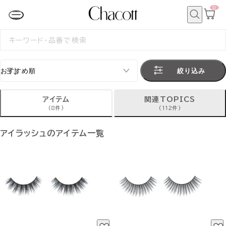
0
カ
ー
ト
検
ペ
索
検
ー
索
ジ
す
る
絞り込み
アイテム
関連TOPICS
(8件)
(112件)
アイラッシュのアイテム一覧