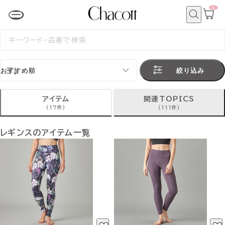
0
カ
ー
ト
検
ペ
索
検
ー
索
ジ
す
る
絞り込み
アイテム
関連TOPICS
(17件)
(111件)
レギンスのアイテム一覧