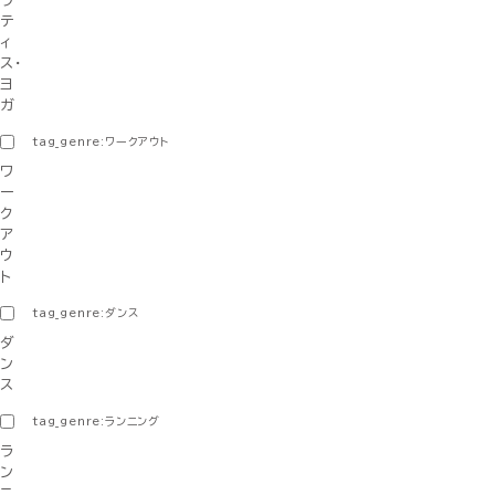
ラ
テ
ィ
ス・
ヨ
ガ
tag_genre:ワークアウト
ワ
ー
ク
ア
ウ
ト
tag_genre:ダンス
ダ
ン
ス
tag_genre:ランニング
ラ
ン
ニ