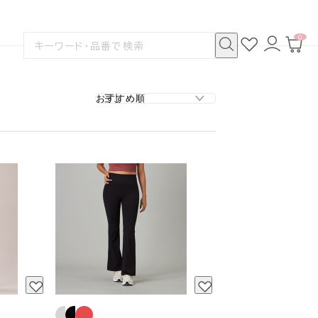
0
お
ロ
カ
検
気
グ
ー
索
に
イ
ト
検
す
入
ン
ペ
索
る
り
ー
ジ