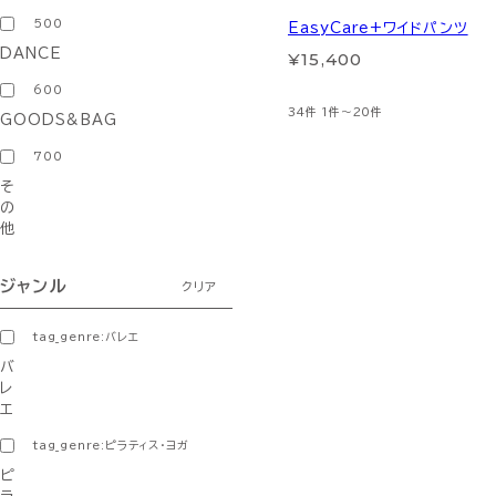
500
EasyCare+ワイドパンツ
DANCE
¥15,400
600
34件
1件～20件
GOODS&BAG
700
そ
の
他
ジャンル
クリア
tag_genre:バレエ
バ
レ
エ
tag_genre:ピラティス・ヨガ
ピ