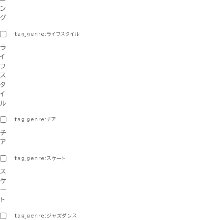
ン
グ
tag_genre:ライフスタイル
ラ
イ
フ
ス
タ
イ
ル
tag_genre:チア
チ
ア
tag_genre:スケート
ス
ケ
ー
ト
tag_genre:ジャズダンス