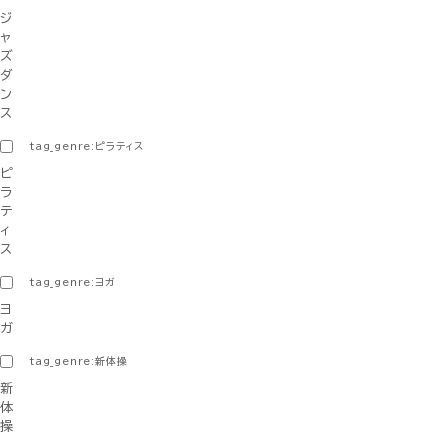
ジ
ャ
ズ
ダ
ン
ス
tag_genre:ピラティス
ピ
ラ
テ
ィ
ス
tag_genre:ヨガ
ヨ
ガ
tag_genre:新体操
新
体
操