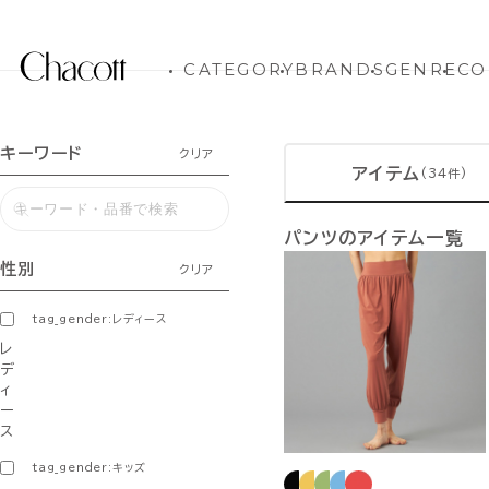
CATEGORY
BRANDS
GENRE
CO
キーワード
クリア
アイテム
(34件)
パンツのアイテム一覧
性別
クリア
tag_gender:レディース
レ
デ
ィ
ー
ス
tag_gender:キッズ