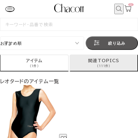
0
カ
ー
ト
検
ペ
索
検
ー
索
ジ
す
る
絞り込み
アイテム
関連TOPICS
(1件)
(111件)
レオタードのアイテム一覧