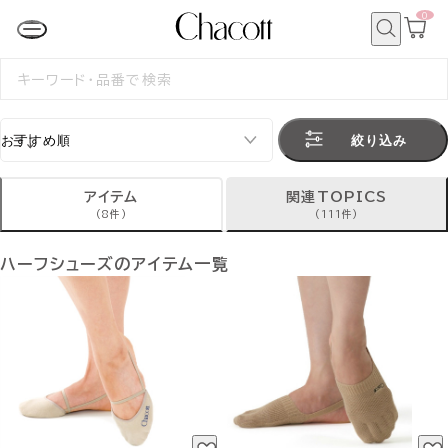
0
カ
ー
ト
検
ペ
索
検
ー
索
ジ
す
る
絞り込み
アイテム
関連TOPICS
(8件)
(111件)
ハーフシューズのアイテム一覧