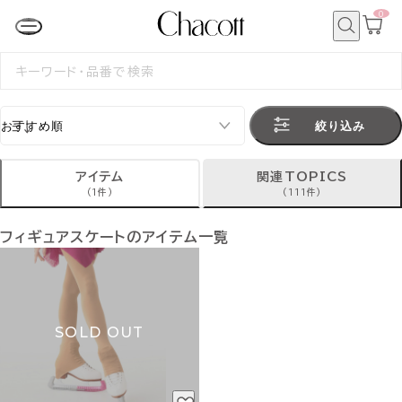
0
カ
ー
ト
検
ペ
索
検
ー
索
ジ
す
る
絞り込み
アイテム
関連TOPICS
(1件)
(111件)
フィギュアスケートのアイテム一覧
SOLD OUT