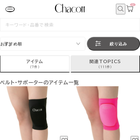
0
カ
ー
ト
検
ペ
索
検
ー
索
ジ
す
る
絞り込み
アイテム
関連TOPICS
(7件)
(111件)
ベルト・サポーターのアイテム一覧