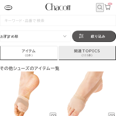
0
カ
ー
ト
検
ペ
索
検
ー
索
ジ
す
る
絞り込み
アイテム
関連TOPICS
(8件)
(111件)
その他シューズのアイテム一覧