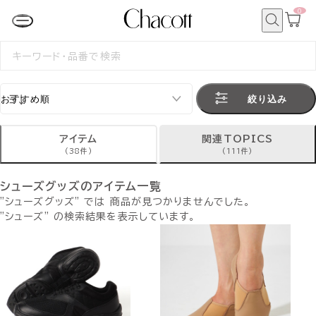
0
カ
ー
ト
検
ペ
索
検
ー
索
ジ
す
る
絞り込み
アイテム
関連TOPICS
(38件)
(111件)
シューズグッズのアイテム一覧
"シューズグッズ" では 商品が見つかりませんでした。
"シューズ" の検索結果を表示しています。