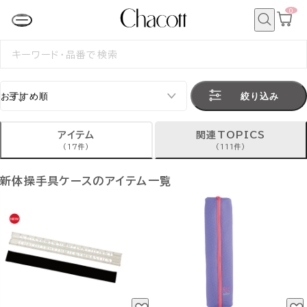
0
カ
ー
ト
検
ペ
索
検
ー
索
ジ
す
る
絞り込み
アイテム
関連TOPICS
(17件)
(111件)
新体操手具ケースのアイテム一覧