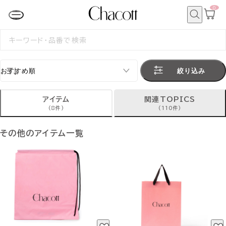
0
カ
ー
ト
検
ペ
索
検
ー
索
ジ
す
る
絞り込み
アイテム
関連TOPICS
(8件)
(110件)
その他のアイテム一覧