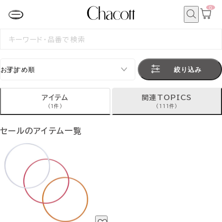
0
カ
ー
ト
検
ペ
索
検
ー
索
ジ
す
る
絞り込み
アイテム
関連TOPICS
(1件)
(111件)
セールのアイテム一覧