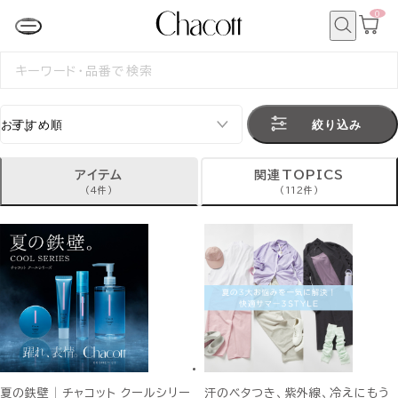
0
カ
ー
ト
検
ペ
索
検
ー
索
ジ
す
る
絞り込み
アイテム
関連TOPICS
(4件)
(112件)
夏の鉄壁│チャコット クールシリー
汗のベタつき、紫外線、冷えにもう