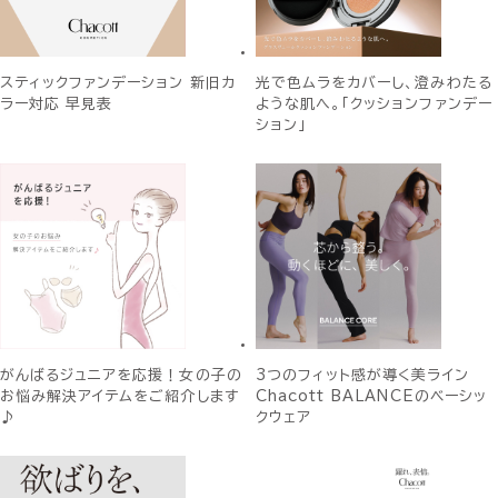
スティックファンデーション 新旧カ
光で色ムラをカバーし、澄みわたる
ラー対応 早見表
ような肌へ。「クッションファンデー
ション」
がんばるジュニアを応援！女の子の
3つのフィット感が導く美ライン
お悩み解決アイテムをご紹介します
Chacott BALANCEのベーシッ
♪
クウェア