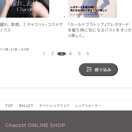
躍れ、表情。 | チャコット・コスメテ
「ホールドブラトップ」でレオタード
ィクス
を着た時に気になるバストをすっき
り美しく。
111件
41件～60件
1
2
3
4
5
6
絞り込み
TOP
BALLET
タイツ・レッグウェア
レッグウォーマー
Chacott ONLINE SHOP