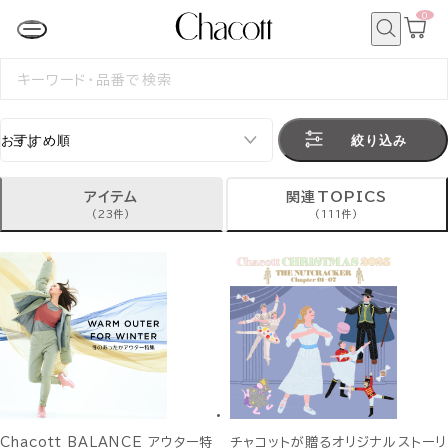
0
カ
ー
ト
検
ペ
索
検
ー
索
ジ
す
る
絞り込み
アイテム
関連TOPICS
(23件)
(111件)
Chacott BALANCE アウター特
チャコットが贈るオリジナルストーリ