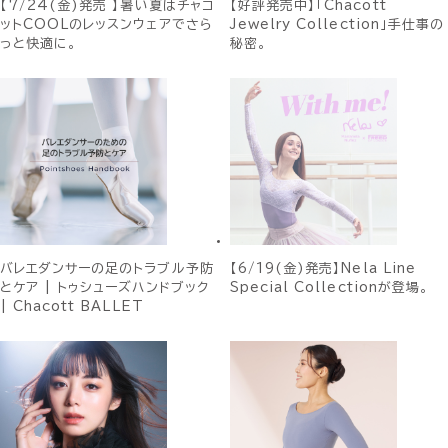
【7/24(金)発売 】暑い夏はチャコ
【好評発売中】「Chacott
ットCOOLのレッスンウェアでさら
Jewelry Collection」手仕事の
っと快適に。
秘密。
バレエダンサーの足のトラブル予防
【6/19(金)発売】Nela Line
とケア | トゥシューズハンドブック
Special Collectionが登場。
| Chacott BALLET