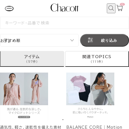
0
カ
ー
ト
検
ペ
索
検
ー
索
ジ
す
る
絞り込み
アイテム
関連TOPICS
(57件)
(111件)
通気性、軽さ、速乾性を備えた素材
BALANCE CORE｜Motion