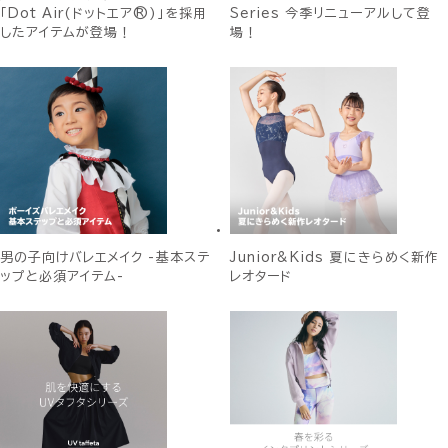
「Dot Air(ドットエア®)」を採用
Series 今季リニューアルして登
したアイテムが登場！
場！
男の子向けバレエメイク -基本ステ
Junior&Kids 夏にきらめく新作
ップと必須アイテム-
レオタード