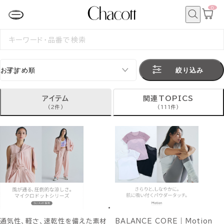
0
カ
ー
ト
検
ペ
索
検
ー
索
ジ
す
る
絞り込み
アイテム
関連TOPICS
(2件)
(111件)
通気性、軽さ、速乾性を備えた素材
BALANCE CORE｜Motion