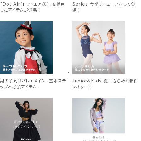
「Dot Air(ドットエア®)」を採用
Series 今季リニューアルして登
したアイテムが登場！
場！
男の子向けバレエメイク -基本ステ
Junior&Kids 夏にきらめく新作
ップと必須アイテム-
レオタード