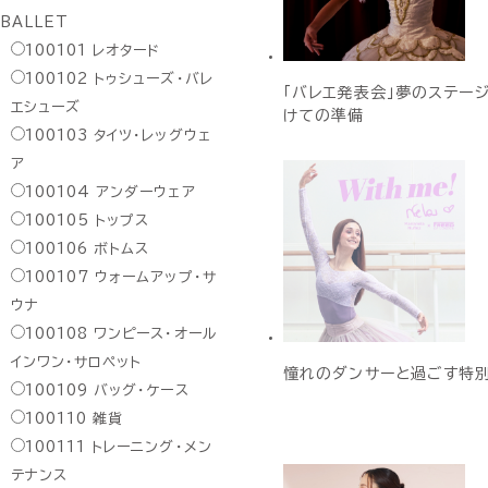
BALLET
100101
レオタード
100102
トゥシューズ・バレ
「バレエ発表会」夢のステー
エシューズ
けての準備
100103
タイツ・レッグウェ
ア
100104
アンダーウェア
100105
トップス
100106
ボトムス
100107
ウォームアップ・サ
ウナ
100108
ワンピース・オール
インワン・サロペット
憧れのダンサーと過ごす特
100109
バッグ・ケース
100110
雑貨
100111
トレーニング・メン
テナンス