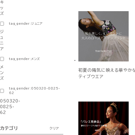
キ
ッ
ズ
tag_gender:ジュニア
ジ
ュ
ニ
ア
tag_gender:メンズ
メ
初夏の陽気に映える華やか
ン
ティブウエア
ズ
tag_gender:050320-0825-
62
050320-
0825-
62
カテゴリ
クリア