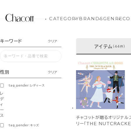
CATEGORY
BRANDS
GENRE
CO
キーワード
クリア
アイテム
(44件)
性別
クリア
tag_gender:レディース
レ
デ
ィ
ー
ス
チャコットが贈るオリジナル
リー「THE NUTCRACKE
tag_gender:キッズ