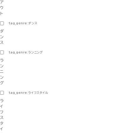
ア
ウ
ト
tag_genre:ダンス
ダ
ン
ス
tag_genre:ランニング
ラ
ン
ニ
ン
グ
tag_genre:ライフスタイル
ラ
イ
フ
ス
タ
イ