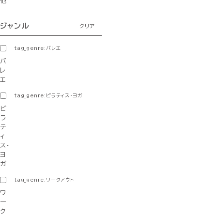
他
ジャンル
クリア
tag_genre:バレエ
バ
レ
エ
tag_genre:ピラティス・ヨガ
ピ
ラ
テ
ィ
ス・
ヨ
ガ
tag_genre:ワークアウト
ワ
ー
ク