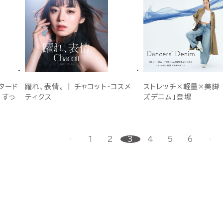
タード
躍れ、表情。 | チャコット・コスメ
ストレッチ×軽量×美脚 
をすっ
ティクス
ズデニム」登場
1
2
3
4
5
6