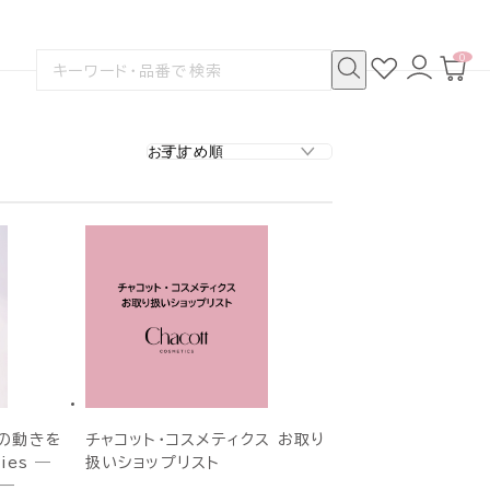
0
お
ロ
カ
検
気
グ
ー
索
に
イ
ト
検
す
入
ン
ペ
索
る
り
ー
ジ
の動きを
チャコット・コスメティクス お取り
ies ―
扱いショップリスト
。―