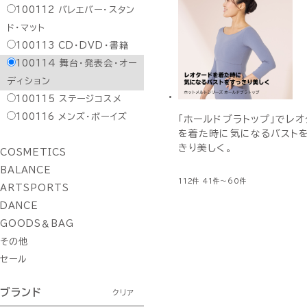
100112
バレエバー・スタン
ド・マット
100113
CD・DVD・書籍
100114
舞台・発表会・オー
ディション
100115
ステージコスメ
100116
メンズ・ボーイズ
「ホールドブラトップ」でレオ
を着た時に気になるバスト
きり美しく。
COSMETICS
BALANCE
112件
41件～60件
ARTSPORTS
DANCE
GOODS＆BAG
その他
セール
ブランド
クリア