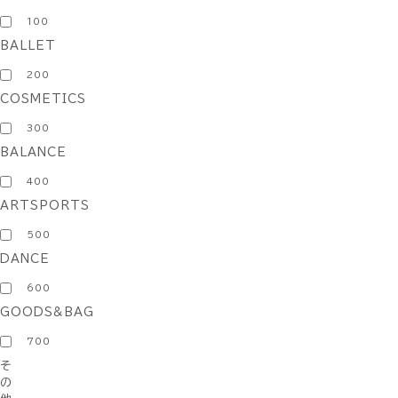
100
BALLET
200
COSMETICS
300
BALANCE
400
ARTSPORTS
500
DANCE
600
GOODS&BAG
700
そ
の