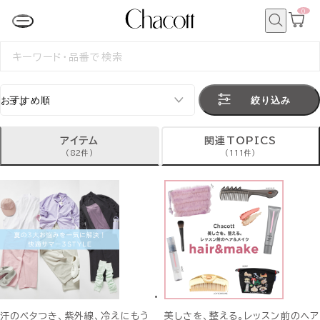
0
カ
ー
ト
検
ペ
索
検
ー
索
ジ
す
る
絞り込み
アイテム
関連TOPICS
(82件)
(111件)
汗のベタつき、紫外線、冷えにもう
美しさを、整える。レッスン前のヘア