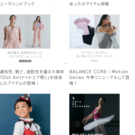
ューズハンドブック
あったかアイテム特集
通気性、軽さ、速乾性を備えた素材
BALANCE CORE｜Motion
「Dot Air(ドットエア®)」を採用
Series 今季リニューアルして登
したアイテムが登場！
場！