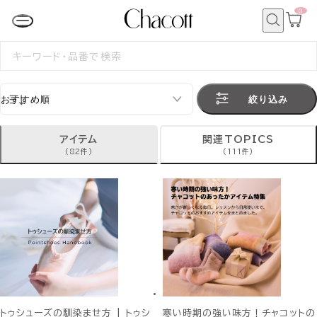
0
カ
ー
ト
検
ペ
索
検
ー
索
ジ
す
る
絞り込み
アイテム
関連TOPICS
(82件)
(111件)
トゥシューズの馴染ませ方 | トゥシ
寒い時期の強い味方！チャコットの