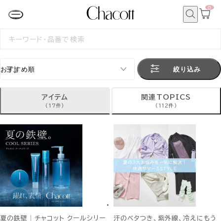
0
カ
ー
ト
検
ペ
索
検
ー
索
ジ
す
る
絞り込み
アイテム
関連TOPICS
(17件)
(112件)
夏の鉄壁│チャコット クールシリー
汗のベタつき、紫外線、冷えにもう