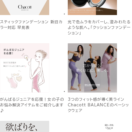
スティックファンデーション 新旧カ
光で色ムラをカバーし、澄みわたる
ラー対応 早見表
ような肌へ。「クッションファンデー
ション」
がんばるジュニアを応援！女の子の
3つのフィット感が導く美ライン
お悩み解決アイテムをご紹介します
Chacott BALANCEのベーシッ
♪
クウェア