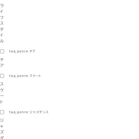
ラ
イ
フ
ス
タ
イ
ル
tag_genre:チア
チ
ア
tag_genre:スケート
ス
ケ
ー
ト
tag_genre:ジャズダンス
ジ
ャ
ズ
ダ