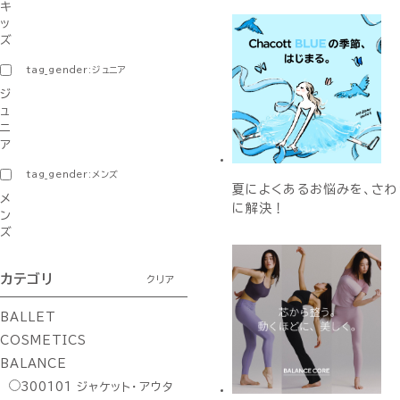
キ
ッ
ズ
tag_gender:ジュニア
ジ
ュ
ニ
ア
tag_gender:メンズ
夏によくあるお悩みを、さわ
メ
に解決！
ン
ズ
カテゴリ
クリア
BALLET
COSMETICS
BALANCE
300101
ジャケット・アウタ