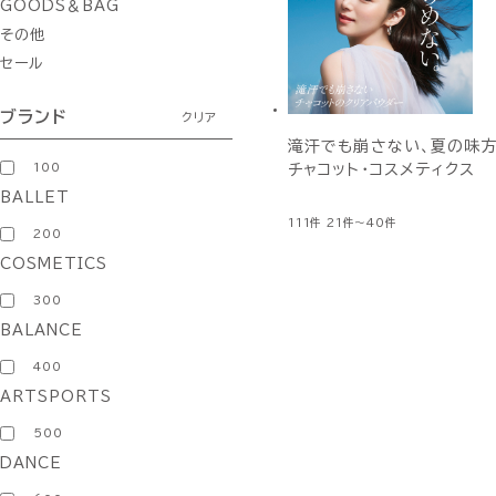
GOODS＆BAG
その他
セール
ブランド
クリア
滝汗でも崩さない、夏の味方
100
チャコット・コスメティクス
BALLET
111件
21件～40件
200
COSMETICS
300
BALANCE
400
ARTSPORTS
500
DANCE