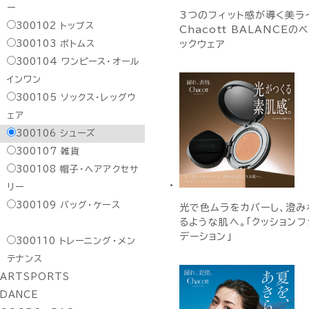
ー
3つのフィット感が導く美ラ
300102
トップス
Chacott BALANCEの
300103
ボトムス
ックウェア
300104
ワンピース・オール
インワン
300105
ソックス・レッグウ
ェア
300106
シューズ
300107
雑貨
300108
帽子・ヘアアクセサ
リー
300109
バッグ・ケース
光で色ムラをカバーし、澄み
るような肌へ。「クッションフ
デーション」
300110
トレーニング・メン
テナンス
ARTSPORTS
DANCE