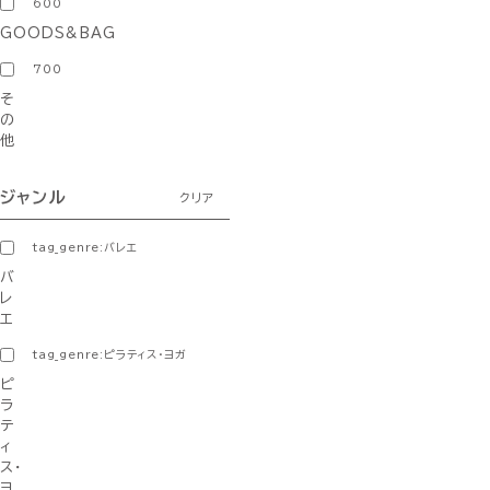
600
GOODS&BAG
700
そ
の
他
ジャンル
クリア
tag_genre:バレエ
バ
レ
エ
tag_genre:ピラティス・ヨガ
ピ
ラ
テ
ィ
ス・
ヨ