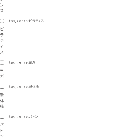
ン
ス
tag_genre:ピラティス
ピ
ラ
テ
ィ
ス
tag_genre:ヨガ
ヨ
ガ
tag_genre:新体操
新
体
操
tag_genre:バトン
バ
ト
ン