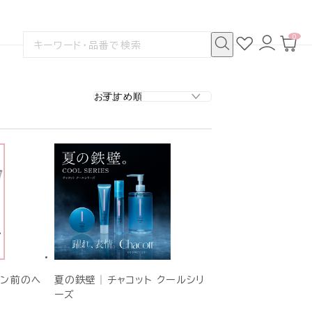
0
お
ロ
カ
検
気
グ
ー
索
に
イ
ト
検
す
入
ン
ペ
索
る
り
ー
ジ
スン前のヘ
夏の鉄壁│チャコット クールシリ
ーズ