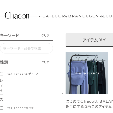
CATEGORY
BRANDS
GENRE
CO
キーワード
クリア
アイテム
(6件)
性別
クリア
tag_gender:レディース
レ
デ
ィ
ー
ス
はじめてChacott BALA
を手にするならこのアイテム
tag_gender:キッズ