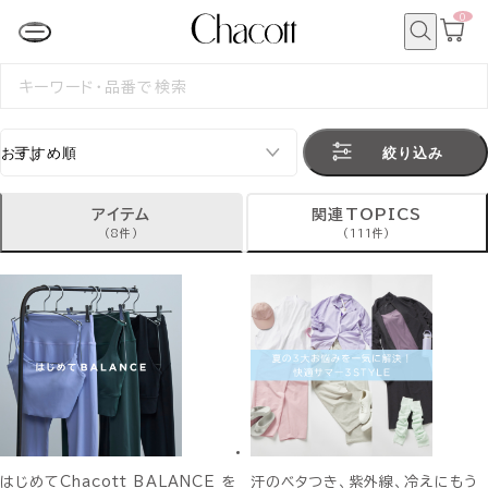
0
カ
ー
ト
検
ペ
索
検
ー
索
ジ
す
る
絞り込み
アイテム
関連TOPICS
(8件)
(111件)
はじめてChacott BALANCE を
汗のベタつき、紫外線、冷えにもう