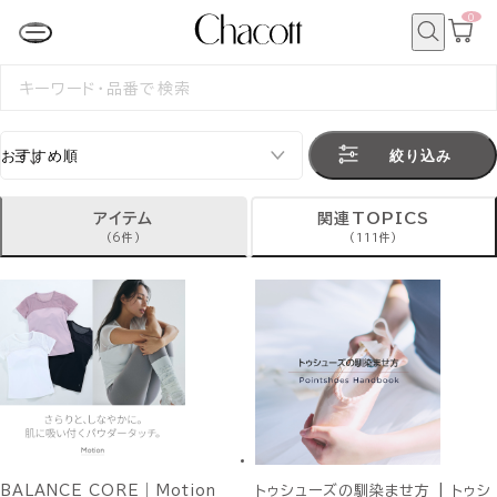
0
カ
ー
ト
検
ペ
索
検
ー
索
ジ
す
る
絞り込み
アイテム
関連TOPICS
(6件)
(111件)
BALANCE CORE｜Motion
トゥシューズの馴染ませ方 | トゥシ