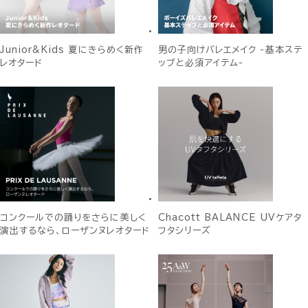
Junior&Kids 夏にきらめく新作
男の子向けバレエメイク -基本ステ
レオタード
ップと必須アイテム-
コンクールでの踊りをさらに美しく
Chacott BALANCE UVケアタ
演出するなら、ローザンヌレオタード
フタシリーズ