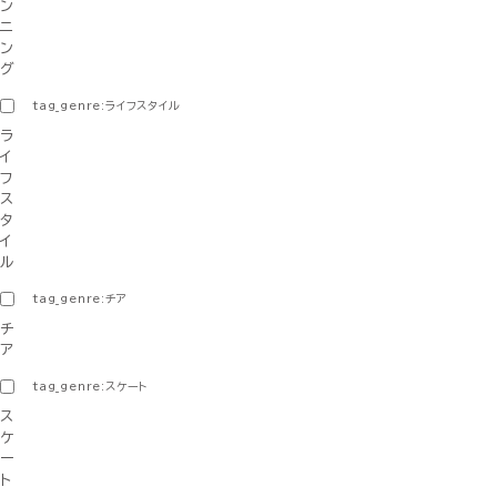
ン
ニ
ン
グ
tag_genre:ライフスタイル
ラ
イ
フ
ス
タ
イ
ル
tag_genre:チア
チ
ア
tag_genre:スケート
ス
ケ
ー
ト