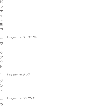
ピ
ラ
テ
ィ
ス・
ヨ
ガ
tag_genre:ワークアウト
ワ
ー
ク
ア
ウ
ト
tag_genre:ダンス
ダ
ン
ス
tag_genre:ランニング
ラ