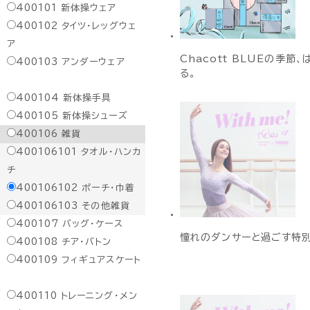
400101
新体操ウェア
400102
タイツ・レッグウェ
ア
Chacott BLUEの季節、
400103
アンダーウェア
る。
400104
新体操手具
400105
新体操シューズ
400106
雑貨
400106101
タオル・ハンカ
チ
400106102
ポーチ・巾着
400106103
その他雑貨
400107
バッグ・ケース
憧れのダンサーと過ごす特
400108
チア・バトン
400109
フィギュアスケート
400110
トレーニング・メン