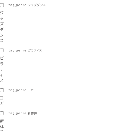
tag_genre:ジャズダンス
ジ
ャ
ズ
ダ
ン
ス
tag_genre:ピラティス
ピ
ラ
テ
ィ
ス
tag_genre:ヨガ
ヨ
ガ
tag_genre:新体操
新
体