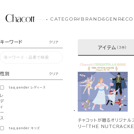
CATEGORY
BRANDS
GENRE
CO
キーワード
クリア
アイテム
(3件)
性別
クリア
tag_gender:レディース
レ
デ
ィ
ー
ス
チャコットが贈るオリジナル
リー「THE NUTCRACKE
tag_gender:キッズ