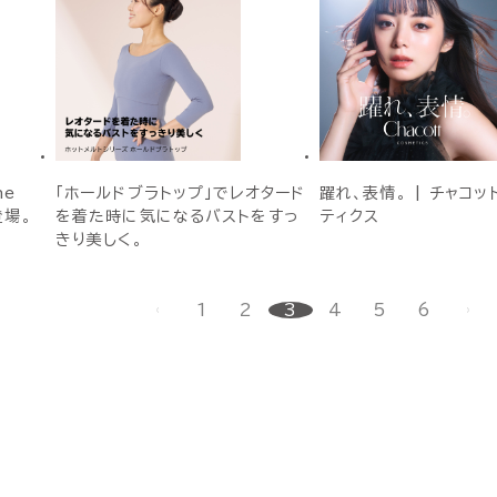
ne
「ホールドブラトップ」でレオタード
躍れ、表情。 | チャコッ
登場。
を着た時に気になるバストをすっ
ティクス
きり美しく。
1
2
3
4
5
6