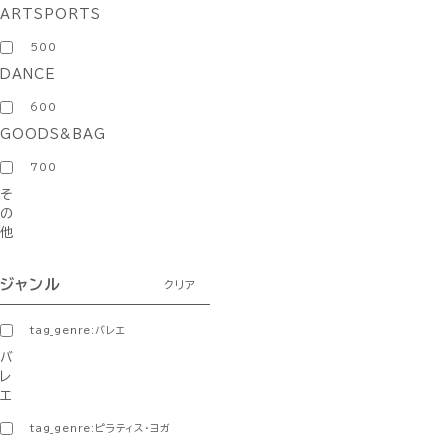
ARTSPORTS
500
DANCE
600
GOODS&BAG
700
そ
の
他
ジャンル
クリア
tag_genre:バレエ
バ
レ
エ
tag_genre:ピラティス・ヨガ