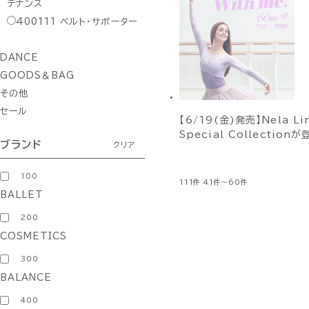
テナンス
400111
ベルト・サポーター
DANCE
GOODS＆BAG
その他
セール
【6/19(金)発売】Nela Li
Special Collectionが
ブランド
クリア
100
111件
41件～60件
BALLET
200
COSMETICS
300
BALANCE
400