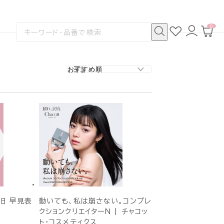
0
お
ロ
カ
検
気
グ
ー
索
に
イ
ト
検
す
入
ン
ペ
索
る
り
ー
ジ
旧 早見表
動いても、私は崩さない。コンプレ
クションクリエイターN | チャコッ
ト・コスメティクス