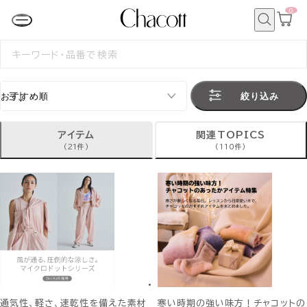
0
カ
ー
ト
検
ペ
索
検
ー
索
ジ
す
る
絞り込み
アイテム
関連TOPICS
(21件)
(110件)
通気性、軽さ、速乾性を備えた素材
寒い時期の強い味方！チャコットの