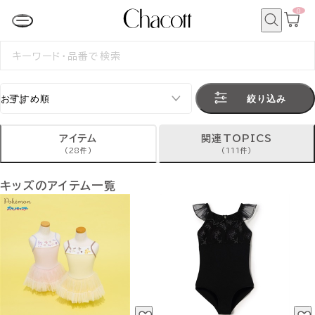
0
カ
ー
ト
検
ペ
索
検
ー
索
ジ
す
る
絞り込み
アイテム
関連TOPICS
(28件)
(111件)
キッズのアイテム一覧