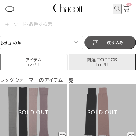
0
カ
ー
ト
検
ペ
索
検
ー
索
ジ
す
る
絞り込み
アイテム
関連TOPICS
(23件)
(111件)
レッグウォーマーのアイテム一覧
SOLD OUT
SOLD OUT