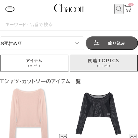
0
カ
ー
ト
検
ペ
索
検
ー
索
ジ
す
る
絞り込み
アイテム
関連TOPICS
(57件)
(111件)
Tシャツ・カットソーのアイテム一覧