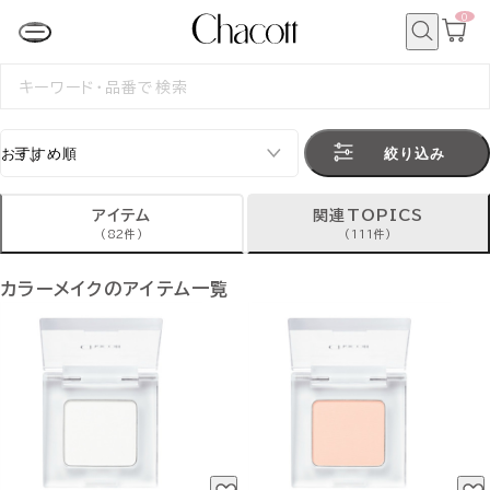
0
カ
ー
ト
検
ペ
索
検
ー
索
ジ
す
る
絞り込み
アイテム
関連TOPICS
(82件)
(111件)
カラーメイクのアイテム一覧