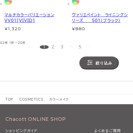
マルチカラーバリエーション
ヴァリエペイント ライニングシ
VV01[VIVID]
リーズ 501（ブラック）
¥1,320
¥880
82件
1件～20件
1
2
3
…
5
絞り込み
TOP
COSMETICS
カラーメイク
Chacott ONLINE SHOP
ショッピングガイド
よくあるご質問