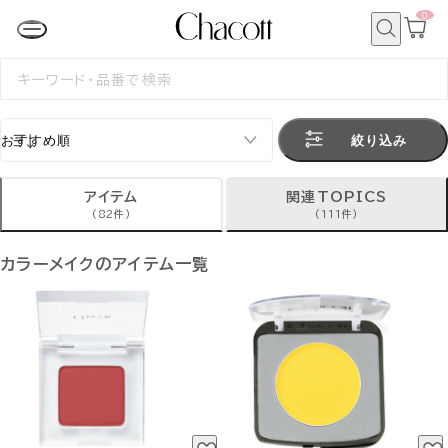
0
カ
ー
ト
検
ペ
索
検
ー
索
ジ
す
る
絞り込み
アイテム
関連TOPICS
(82件)
(111件)
カラーメイクのアイテム一覧