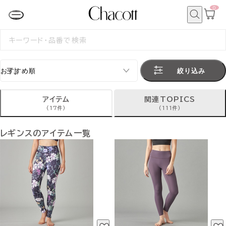
0
カ
ー
ト
検
ペ
索
検
ー
索
ジ
す
る
絞り込み
アイテム
関連TOPICS
(17件)
(111件)
レギンスのアイテム一覧