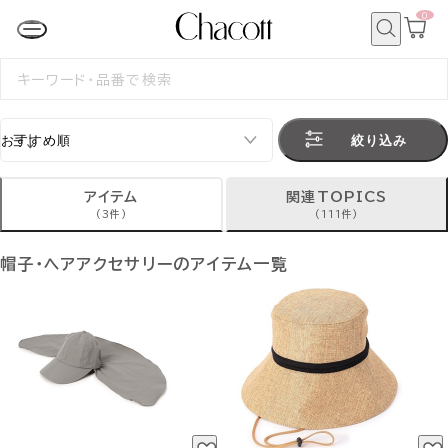
0
カ
ー
ト
検
ペ
索
検
ー
索
ジ
す
る
絞り込み
アイテム
関連TOPICS
(3件)
(111件)
帽子・ヘアアクセサリーのアイテム一覧