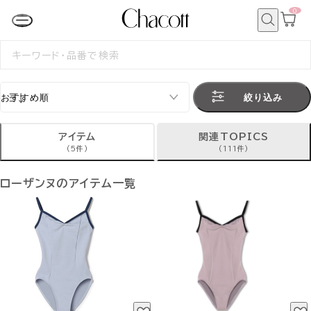
0
カ
ー
ト
検
ペ
索
検
ー
索
ジ
す
る
絞り込み
アイテム
関連TOPICS
(5件)
(111件)
ローザンヌのアイテム一覧